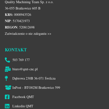
Quality Machining Team Sp. z o.o.
36-055 Bratkowice 605 B
KRS:
0000943526
NIP
: 5170421973
REGON
: 520812698
Zaświadczenie o nie zaleganiu >>
KONTAKT
503 769 177
biuro@qmt-cnc.pl
Dąbrowa 230B 36-071 Świlcza
InPost - BTO02M Bratkowice 599
Facebook QMT
Linkedin QMT