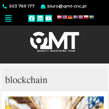
503 769 177
biuro@qmt-cnc.pl
blockchain