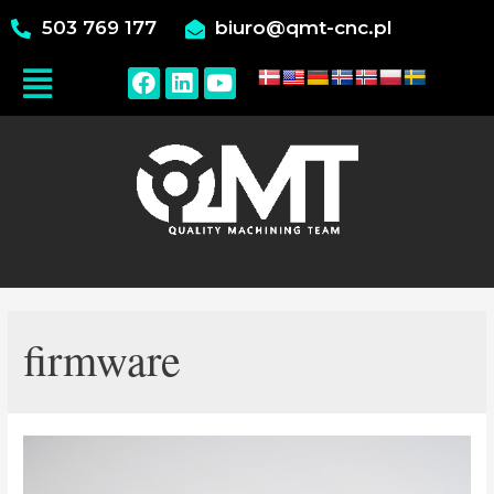
503 769 177
biuro@qmt-cnc.pl
firmware