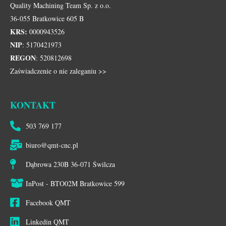
Quality Machining Team Sp. z o.o.
36-055 Bratkowice 605 B
KRS:
0000943526
NIP
: 5170421973
REGON
: 520812698
Zaświadczenie o nie zaleganiu >>
KONTAKT
503 769 177
biuro@qmt-cnc.pl
Dąbrowa 230B 36-071 Świlcza
InPost - BTO02M Bratkowice 599
Facebook QMT
Linkedin QMT