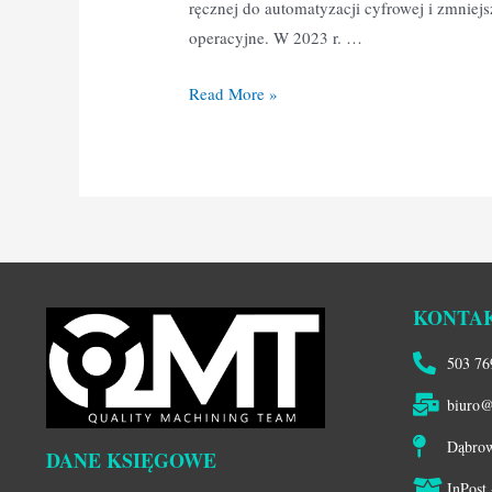
ręcznej do automatyzacji cyfrowej i zmnie
operacyjne. W 2023 r. …
Read More »
KONTA
503 76
biuro@
Dąbrow
DANE KSIĘGOWE
InPost