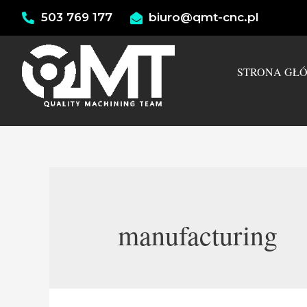
503 769 177
biuro@qmt-cnc.pl
STRONA GŁ
manufacturing