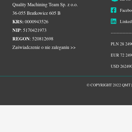
Quality Machining Team Sp. z o.o.
Faceb
36-055 Bratkowice 605 B
KRS:
0000943526
Linke
NIP
: 5170421973
------------
REGON
: 520812698
PLN 28 249
Zaświadczenie o nie zaleganiu >>
EUR 72 249
USD 262490
© COPYRIGHT 2022 QMT 