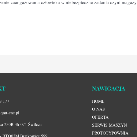
jszenie zaangażowania człowieka w niebezpieczne zadania czyni magazy
KT
NAWIGACJA
9 177
HOME
O NAS
qmt-cnc.pl
OFERTA
a 230B 36-071 Świlcza
SERWIS MASZYN
PROTOTYPOWNIA
 - BTO02M Bratkowice 599