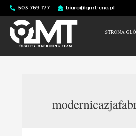
503 769 177
biuro@qmt-cnc.pl
STRONA GŁ
modernicazjafab