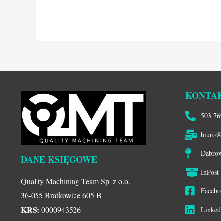
KONTA
503 76
biuro@
Dąbrow
DANE KSIĘGOWE
InPost
Quality Machining Team Sp. z o.o.
Faceb
36-055 Bratkowice 605 B
KRS:
0000943526
Linke