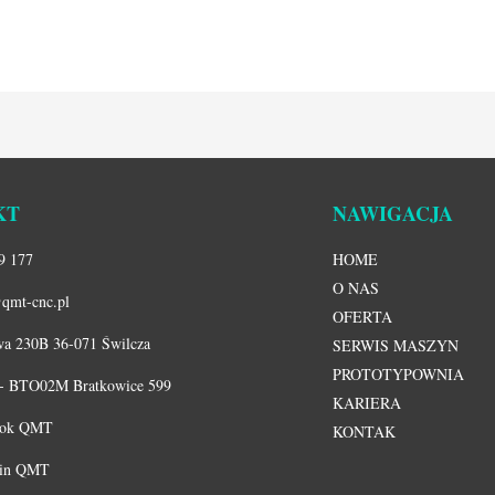
KT
NAWIGACJA
9 177
HOME
O NAS
qmt-cnc.pl
OFERTA
a 230B 36-071 Świlcza
SERWIS MASZYN
PROTOTYPOWNIA
 - BTO02M Bratkowice 599
KARIERA
ook QMT
KONTAK
din QMT