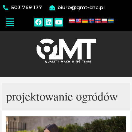
503 769 177
biuro@qmt-cnc.pl
projektowanie ogródów