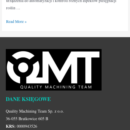
urządzenia do automatyzacji i kontroli różnych aspektów pielęgnacji
roślin …
Read More »
DANE KSIĘGOWE
Quality Machining Team Sp. z o.o.
36-055 Bratkowice 605 B
KRS:
0000943526