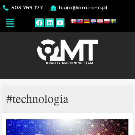
503 769 177
biuro@qmt-cnc.pl
#technologia