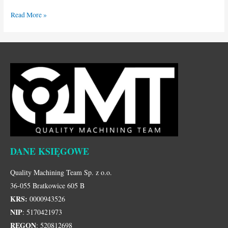
Read More »
DANE KSIĘGOWE
Quality Machining Team Sp. z o.o.
36-055 Bratkowice 605 B
KRS:
0000943526
NIP
: 5170421973
REGON
: 520812698