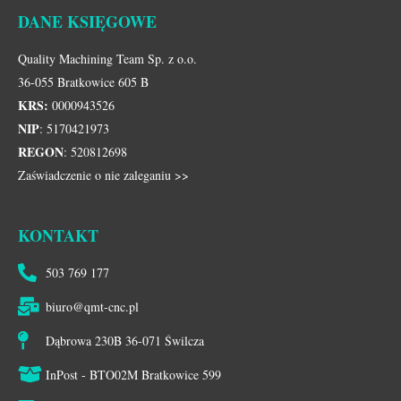
DANE KSIĘGOWE
Quality Machining Team Sp. z o.o.
36-055 Bratkowice 605 B
KRS:
0000943526
NIP
: 5170421973
REGON
: 520812698
Zaświadczenie o nie zaleganiu >>
KONTAKT
503 769 177
biuro@qmt-cnc.pl
Dąbrowa 230B 36-071 Świlcza
InPost - BTO02M Bratkowice 599