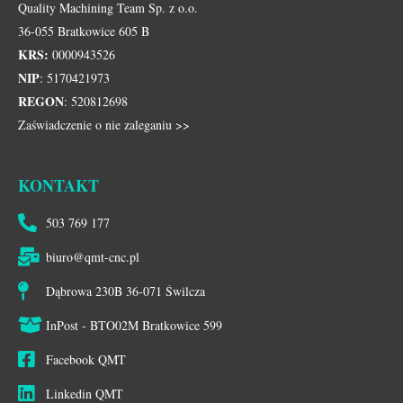
Quality Machining Team Sp. z o.o.
36-055 Bratkowice 605 B
KRS:
0000943526
NIP
: 5170421973
REGON
: 520812698
Zaświadczenie o nie zaleganiu >>
KONTAKT
503 769 177
biuro@qmt-cnc.pl
Dąbrowa 230B 36-071 Świlcza
InPost - BTO02M Bratkowice 599
Facebook QMT
Linkedin QMT