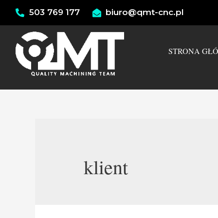
503 769 177
biuro@qmt-cnc.pl
STRONA GŁ
klient