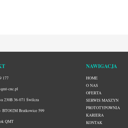
KT
NAWIGACJA
9 177
HOME
O NAS
qmt-cnc.pl
OFERTA
a 230B 36-071 Świlcza
SERWIS MASZYN
PROTOTYPOWNIA
 - BTO02M Bratkowice 599
KARIERA
ook QMT
KONTAK