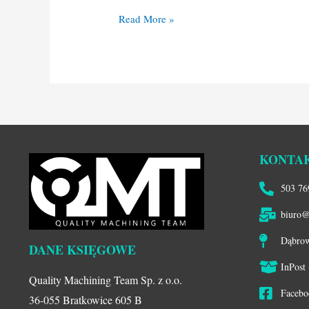
Read More »
KONTA
503 76
biuro@
Dąbrow
DANE KSIĘGOWE
InPost
Quality Machining Team Sp. z o.o.
Faceb
36-055 Bratkowice 605 B