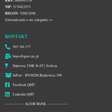
KRS:
0000943526
NIP
: 5170421973
REGON
: 520812698
Zaświadczenie o nie zaleganiu >>
KONTAKT
503 769 177
biuro@qmt-cnc.pl
Dąbrowa 230B 36-071 Świlcza
InPost - BTO02M Bratkowice 599
Facebook QMT
Linkedin QMT
--------------- ALIOR BANK -----------------