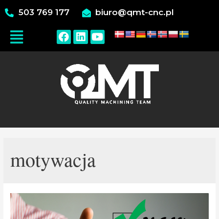
503 769 177
biuro@qmt-cnc.pl
motywacja